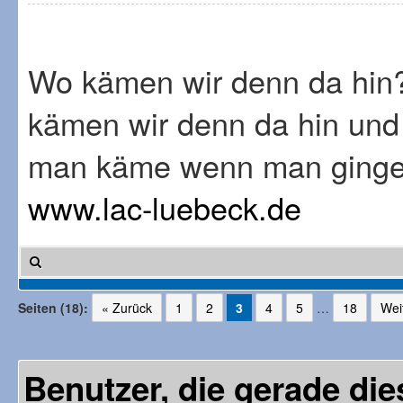
Wo kämen wir denn da hin
kämen wir denn da hin und
man käme wenn man ginge.
www.lac-luebeck.de
Seiten (18):
« Zurück
1
2
3
4
5
…
18
Wei
Benutzer, die gerade d