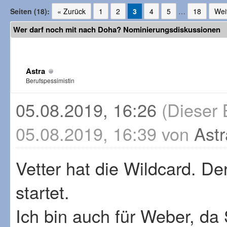
Seiten (18):
« Zurück
1
2
3
4
5
…
18
Wei
Wer darf noch mit nach Doha? Nominierungsdiskussionen
Astra
Berufspessimistin
05.08.2019, 16:26
(Dieser 
05.08.2019, 16:39 von
Astr
Vetter hat die Wildcard. De
startet.
Ich bin auch für Weber, da 