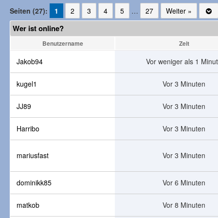
Seiten (27):
1
2
3
4
5
…
27
Weiter »
Wer ist online?
Benutzername
Zeit
Jakob94
Vor weniger als 1 Minu
kugel1
Vor 3 Minuten
JJ89
Vor 3 Minuten
Harribo
Vor 3 Minuten
mariusfast
Vor 3 Minuten
dominikk85
Vor 6 Minuten
matkob
Vor 8 Minuten