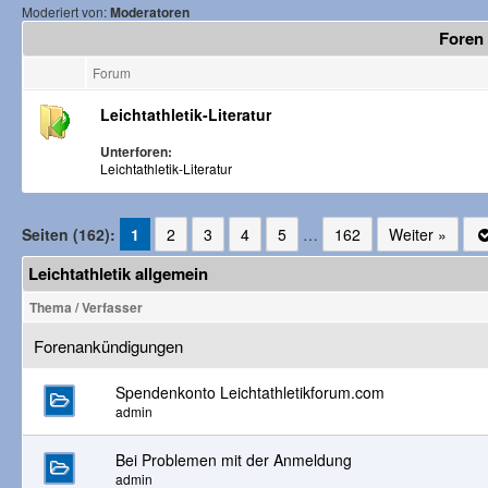
Moderiert von:
Moderatoren
Foren 
Forum
Leichtathletik-Literatur
Unterforen:
Leichtathletik-Literatur
Seiten (162):
1
2
3
4
5
…
162
Weiter »
Leichtathletik allgemein
Thema
/
Verfasser
Forenankündigungen
Spendenkonto Leichtathletikforum.com
admin
Bei Problemen mit der Anmeldung
admin