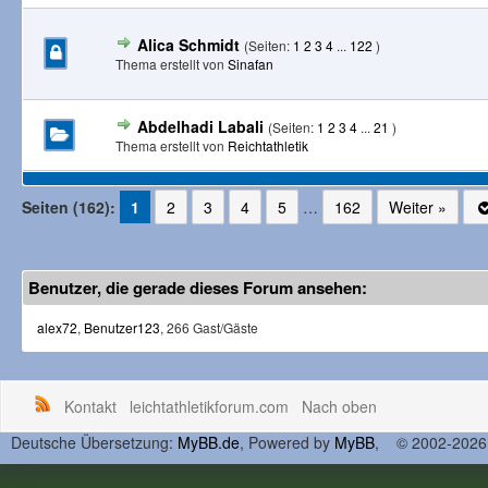
Alica Schmidt
(Seiten:
1
2
3
4
...
122
)
Thema erstellt von
Sinafan
Abdelhadi Labali
(Seiten:
1
2
3
4
...
21
)
Thema erstellt von
Reichtathletik
Seiten (162):
1
2
3
4
5
…
162
Weiter »
Benutzer, die gerade dieses Forum ansehen:
alex72
,
Benutzer123
, 266 Gast/Gäste
Kontakt
leichtathletikforum.com
Nach oben
Deutsche Übersetzung:
MyBB.de
, Powered by
MyBB
, © 2002-202