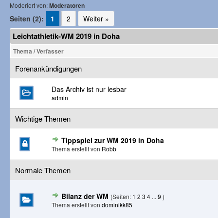
Moderiert von:
Moderatoren
Seiten (2):
1
2
Weiter »
Leichtathletik-WM 2019 in Doha
Thema
/
Verfasser
Forenankündigungen
Das Archiv ist nur lesbar
admin
Wichtige Themen
Tippspiel zur WM 2019 in Doha
Thema erstellt von
Robb
Normale Themen
Bilanz der WM
(Seiten:
1
2
3
4
...
9
)
Thema erstellt von
dominikk85