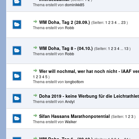
Thema erstellt von
dominikk85
WM Doha, Tag 2 (28.09.)
(Seiten:
1
2
3
4
...
23
)
Thema erstellt von
Robb
WM Doha, Tag 8 - (04.10.)
(Seiten:
1
2
3
4
...
13
)
Thema erstellt von
Robb
Wer will nochmal, wer hat noch nicht - IAAF ve
1
2
3
4
5
)
Thema erstellt von
longbottom
Doha 2019 - keine Werbung für die Leichtathlet
Thema erstellt von
AndyI
Sifan Hassans Marathonpotential
(Seiten:
1
2
3
)
Thema erstellt von
Walker