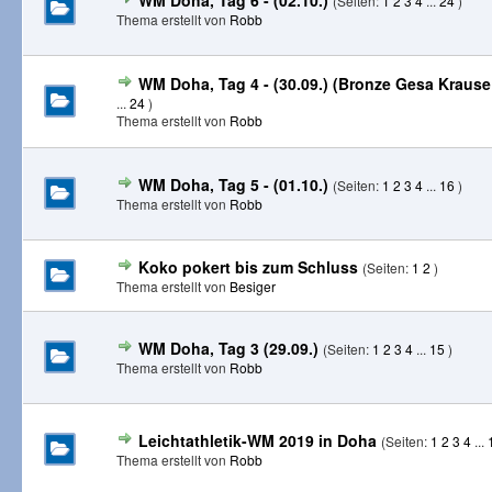
WM Doha, Tag 6 - (02.10.)
(Seiten:
1
2
3
4
...
24
)
Thema erstellt von
Robb
WM Doha, Tag 4 - (30.09.) (Bronze Gesa Krause
...
24
)
Thema erstellt von
Robb
WM Doha, Tag 5 - (01.10.)
(Seiten:
1
2
3
4
...
16
)
Thema erstellt von
Robb
Koko pokert bis zum Schluss
(Seiten:
1
2
)
Thema erstellt von
Besiger
WM Doha, Tag 3 (29.09.)
(Seiten:
1
2
3
4
...
15
)
Thema erstellt von
Robb
Leichtathletik-WM 2019 in Doha
(Seiten:
1
2
3
4
...
Thema erstellt von
Robb