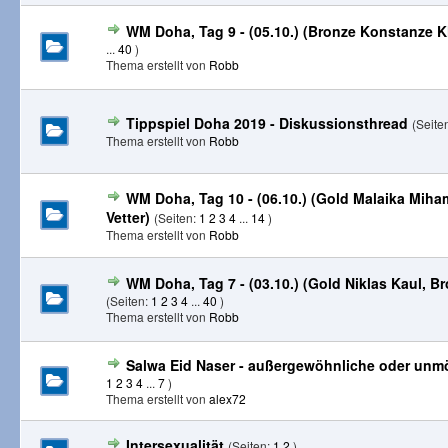
WM Doha, Tag 9 - (05.10.) (Bronze Konstanze K
...
40
)
Thema erstellt von
Robb
Tippspiel Doha 2019 - Diskussionsthread
(Seite
Thema erstellt von
Robb
WM Doha, Tag 10 - (06.10.) (Gold Malaika Mih
Vetter)
(Seiten:
1
2
3
4
...
14
)
Thema erstellt von
Robb
WM Doha, Tag 7 - (03.10.) (Gold Niklas Kaul, B
(Seiten:
1
2
3
4
...
40
)
Thema erstellt von
Robb
Salwa Eid Naser - außergewöhnliche oder unm
1
2
3
4
...
7
)
Thema erstellt von
alex72
Intersexualität
(Seiten:
1
2
)