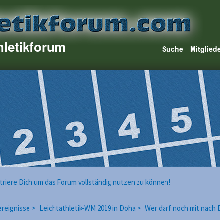
hletikforum
Suche
Mitglied
istriere Dich um das Forum vollständig nutzen zu können!
reignisse >
Leichtathletik-WM 2019 in Doha >
Wer darf noch mit nach