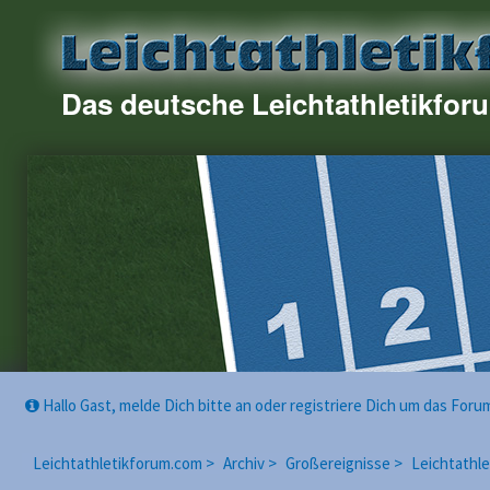
Das deutsche Leichtathletikfor
Hallo Gast, melde Dich bitte an oder registriere Dich um das For
Leichtathletikforum.com >
Archiv >
Großereignisse >
Leichtathl