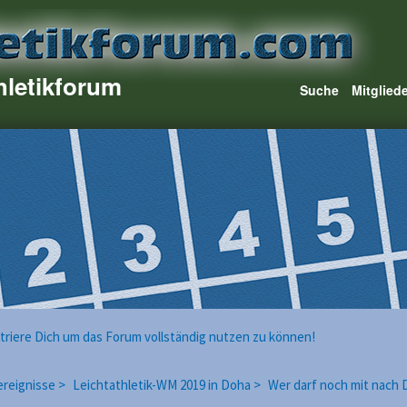
hletikforum
Suche
Mitglied
istriere Dich um das Forum vollständig nutzen zu können!
reignisse >
Leichtathletik-WM 2019 in Doha >
Wer darf noch mit nach