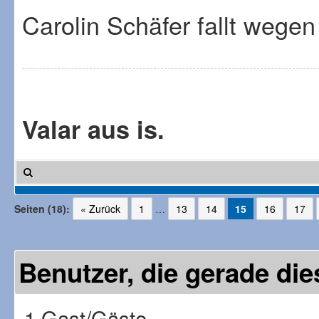
Carolin Schäfer fallt wegen
Valar aus is.
Seiten (18):
« Zurück
1
…
13
14
15
16
17
Benutzer, die gerade d
1 Gast/Gäste