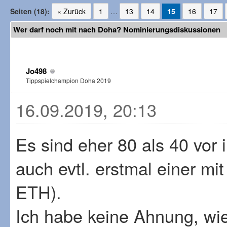
Seiten (18):
« Zurück
1
…
13
14
15
16
17
Wer darf noch mit nach Doha? Nominierungsdiskussionen
Jo498
Tippspielchampion Doha 2019
16.09.2019, 20:13
Es sind eher 80 als 40 vor 
auch evtl. erstmal einer m
ETH).
Ich habe keine Ahnung, wie