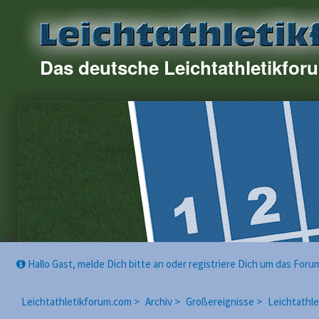
Das deutsche Leichtathletikfor
Hallo Gast, melde Dich bitte an oder registriere Dich um das For
Leichtathletikforum.com >
Archiv >
Großereignisse >
Leichtathl