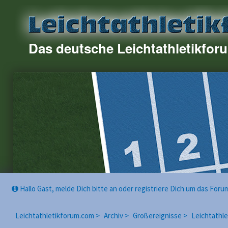
Das deutsche Leichtathletikfor
Hallo Gast, melde Dich bitte an oder registriere Dich um das For
Leichtathletikforum.com >
Archiv >
Großereignisse >
Leichtathl