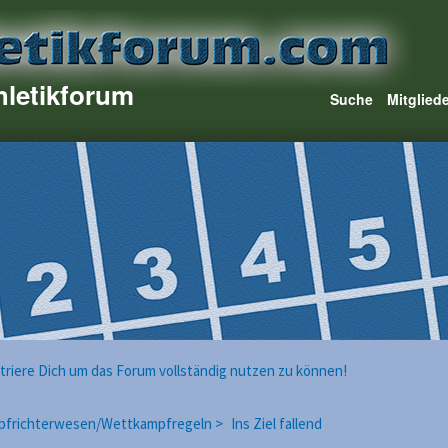
hletikforum
Suche
Mitglied
istriere Dich um das Forum vollständig nutzen zu können!
pfrichterwesen/Wettkampfregeln >
Ins Ziel fallend