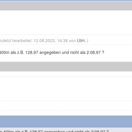
zuletzt bearbeitet: 12.08.2023, 16:38 von
UliH.
.)
400m als z.B. 128,97 angegeben und nicht als 2:08,97 ?
s 400m als z.B. 128,97 angegeben und nicht als 2:08,97 ?