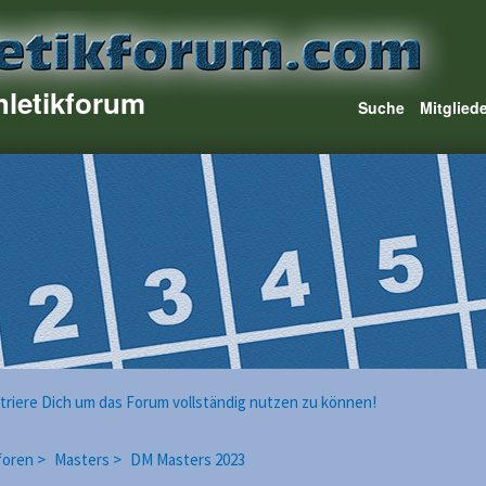
hletikforum
Suche
Mitglied
istriere Dich um das Forum vollständig nutzen zu können!
foren >
Masters >
DM Masters 2023