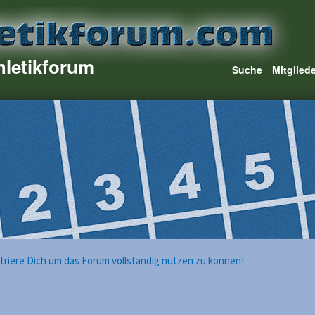
hletikforum
Suche
Mitglied
istriere Dich um das Forum vollständig nutzen zu können!