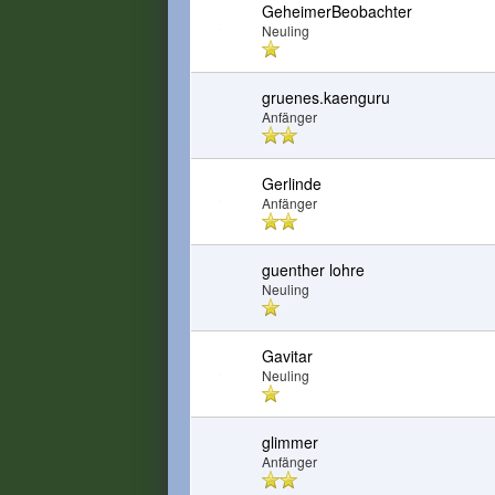
GeheimerBeobachter
Neuling
gruenes.kaenguru
Anfänger
Gerlinde
Anfänger
guenther lohre
Neuling
Gavitar
Neuling
glimmer
Anfänger