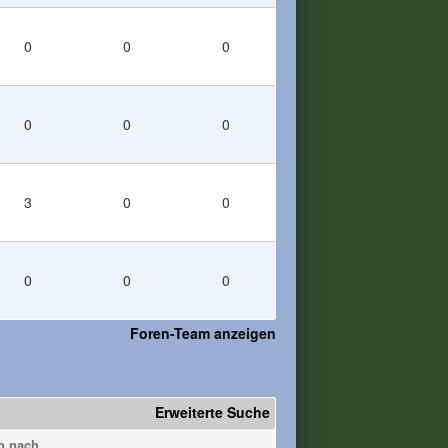
0
0
0
0
0
0
3
0
0
0
0
0
Foren-Team anzeigen
Erweiterte Suche
n nach