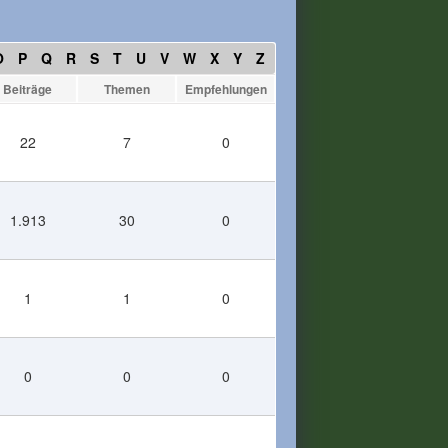
O
P
Q
R
S
T
U
V
W
X
Y
Z
Beiträge
Themen
Empfehlungen
22
7
0
1.913
30
0
1
1
0
0
0
0