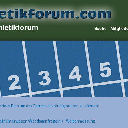
hletikforum
Suche
Mitglied
istriere Dich um das Forum vollständig nutzen zu können!
pfrichterwesen/Wettkampfregeln >
Weitenmessung