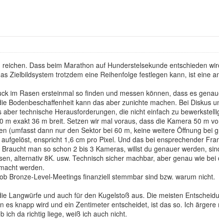
n
eichen. Dass beim Marathon auf Hunderstelsekunde entschieden wird, s
 Zielbildsystem trotzdem eine Reihenfolge festlegen kann, ist eine 
 im Rasen ersteinmal so finden und messen können, dass es genauer 
die Bodenbeschaffenheit kann das aber zunichte machen. Bei Diskus 
s aber technische Herausforderungen, die nicht einfach zu bewerkstelli
 60 m exakt 36 m breit. Setzen wir mal voraus, dass die Kamera 50 m v
en (umfasst dann nur den Sektor bei 60 m, keine weitere Öffnung bei g
n aufgelöst, enspricht 1,6 cm pro Pixel. Und das bei ensprechender F
raucht man so schon 2 bis 3 Kameras, willst du genauer werden, sin
sen, alternativ 8K. usw. Technisch sicher machbar, aber genau wie be
macht werden.
 ob Bronze-Level-Meetings finanziell stemmbar sind bzw. warum nicht.
ie Langwürfe und auch für den Kugelstoß aus. Die meisten Entscheidu
 es knapp wird und ein Zentimeter entscheidet, ist das so. Ich ärger
ich da richtig liege, weiß ich auch nicht.