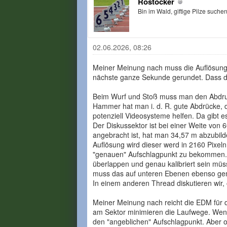
Rostocker
Bin im Wald, giftige Pilze suche
02.06.2026, 08:26
Meiner Meinung nach muss die Auflösung r
nächste ganze Sekunde gerundet. Dass das
Beim Wurf und Stoß muss man den Abdruck
Hammer hat man i. d. R. gute Abdrücke, 
potenziell Videosysteme helfen. Da gibt e
Der Diskussektor ist bei einer Weite von
angebracht ist, hat man 34,57 m abzubild
Auflösung wird dieser werd in 2160 Pixel
"genauen" Aufschlagpunkt zu bekommen. B
überlappen und genau kalibriert sein müs
muss das auf unteren Ebenen ebenso ge
In einem anderen Thread diskutieren wir,
Meiner Meinung nach reicht die EDM für d
am Sektor minimieren die Laufwege. Wenn
den "angeblichen" Aufschlagpunkt. Aber ob 