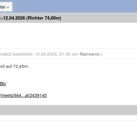
ter »
-12.04.2026 (Richter 74,00m)
zuletzt bearbeitet: 10.04.2026, 21:06 von
Atanvarno
.)
rd auf 72,45m.
Bb/
m/meets/664...al/2439145