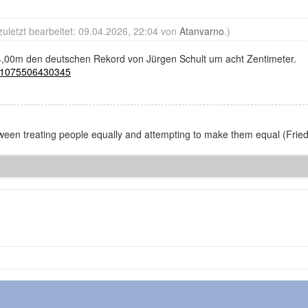
zuletzt bearbeitet: 09.04.2026, 22:04 von
Atanvarno
.)
4,00m den deutschen Rekord von Jürgen Schult um acht Zentimeter.
321075506430345
between treating people equally and attempting to make them equal (Fri