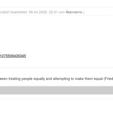
zuletzt bearbeitet: 09.04.2026, 22:01 von
Atanvarno
.)
321075506430345
between treating people equally and attempting to make them equal (Fri