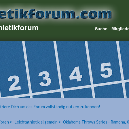
hletikforum
Suche
Mitglied
istriere Dich um das Forum vollständig nutzen zu können!
foren >
Leichtathletik allgemein >
Oklahoma Throws Series - Ramona, 09