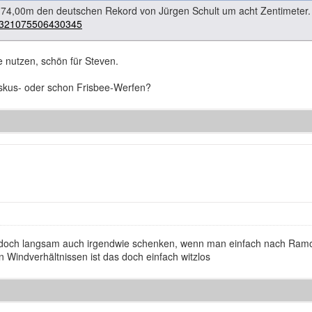
t 74,00m den deutschen Rekord von Jürgen Schult um acht Zentimeter.
42321075506430345
 nutzen, schön für Steven.
skus- oder schon Frisbee-Werfen?
och langsam auch irgendwie schenken, wenn man einfach nach Ramona 
n Windverhältnissen ist das doch einfach witzlos