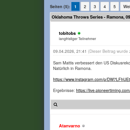
Seiten (5):
1
2
3
4
5
Wei
Oklahoma Throws Series - Ramona, 09.
tobitobs
langfristiger Teilnehmer
09.04.2026, 21:41
(Dieser Beitrag wurde 
Sam Mattis verbessert den US Diskusreko
Natürlich in Ramona.
https://www.instagram.com/p/DW7LFhUEt
Ergebnisse:
https://live.pioneertiming.co
Atanvarno