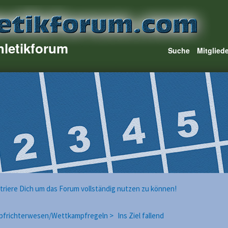
hletikforum
Suche
Mitglied
istriere Dich um das Forum vollständig nutzen zu können!
pfrichterwesen/Wettkampfregeln >
Ins Ziel fallend