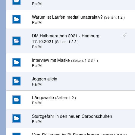
RalfM
Warum ist Laufen medial unattraktiv?
(Seiten:
1
2
)
RalfM
DM Halbmarathon 2021 - Hamburg,
17.10.2021
(Seiten:
1
2
3
)
RalfM
Interview mit Maske
(Seiten:
1
2
3
4
)
RalfM
Joggen allein
RalfM
LAngeweile
(Seiten:
1
2
)
RalfM
Sturzgefahr in den neuen Carbonschuhen
RalfM
Vom Ski lernen heißt Siegen lernen
(Seiten:
1
2
3
4
)