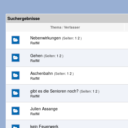
Suchergebnisse
Thema
/
Verfasser
Nebenwirkungen
(Seiten:
1
2
)
RalfM
Gehen
(Seiten:
1
2
)
RalfM
Aschenbahn
(Seiten:
1
2
)
RalfM
gibt es die Senioren noch?
(Seiten:
1
2
)
RalfM
Julien Assange
RalfM
kein Feuerwerk