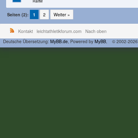
RalfM
Seiten (2):
1
2
Weiter »
Kontakt
leichtathletikforum.com
Nach oben
Deutsche Übersetzung:
MyBB.de
, Powered by
MyBB
, © 2002-202