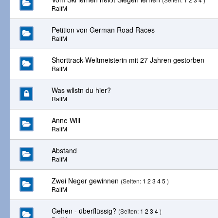
RalfM
Petition von German Road Races
RalfM
Shorttrack-Weltmeisterin mit 27 Jahren gestorben
RalfM
Was wllstn du hier?
RalfM
Anne Will
RalfM
Abstand
RalfM
Zwei Neger gewinnen
(Seiten:
1
2
3
4
5
)
RalfM
Gehen - überflüssig?
(Seiten:
1
2
3
4
)