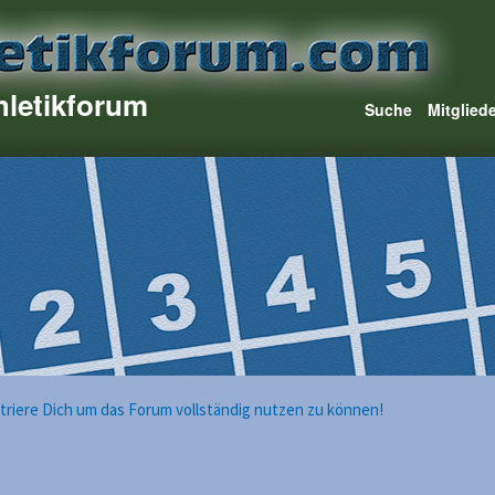
hletikforum
Suche
Mitglied
istriere Dich um das Forum vollständig nutzen zu können!