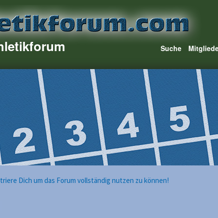
hletikforum
Suche
Mitglied
istriere Dich um das Forum vollständig nutzen zu können!