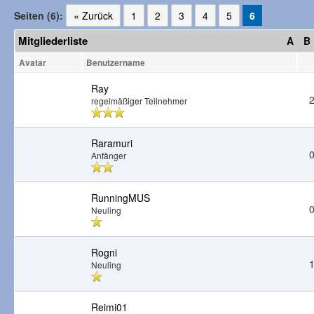
Seiten (6):
« Zurück
1
2
3
4
5
6
Mitgliederliste
A
B
Avatar
Benutzername
Ray
2
regelmäßiger Teilnehmer
Raramuri
0
Anfänger
RunningMUS
0
Neuling
Rogni
1
Neuling
Reimi01