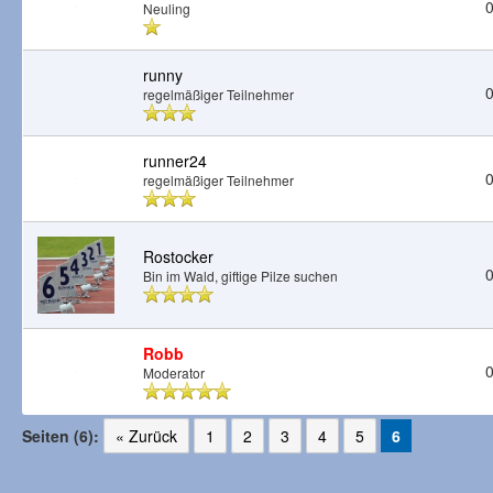
0
Neuling
runny
0
regelmäßiger Teilnehmer
runner24
0
regelmäßiger Teilnehmer
Rostocker
0
Bin im Wald, giftige Pilze suchen
Robb
0
Moderator
Seiten (6):
« Zurück
1
2
3
4
5
6