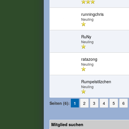
runningchris
Neuling
RuNy
Neuling
ratazong
Neuling
Rumpelstilzchen
Neuling
Seiten (6):
1
2
3
4
5
6
Mitglied suchen