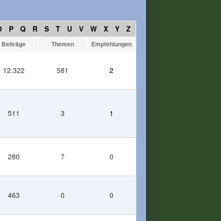
O
P
Q
R
S
T
U
V
W
X
Y
Z
Beiträge
Themen
Empfehlungen
12.322
581
2
511
3
1
280
7
0
463
0
0