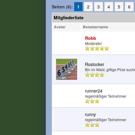
Seiten (6):
1
2
3
4
5
6
Mitgliederliste
Avatar
Benutzername
Robb
Moderator
Rostocker
Bin im Wald, giftige Pilze suc
runner24
regelmäßiger Teilnehmer
runny
regelmäßiger Teilnehmer