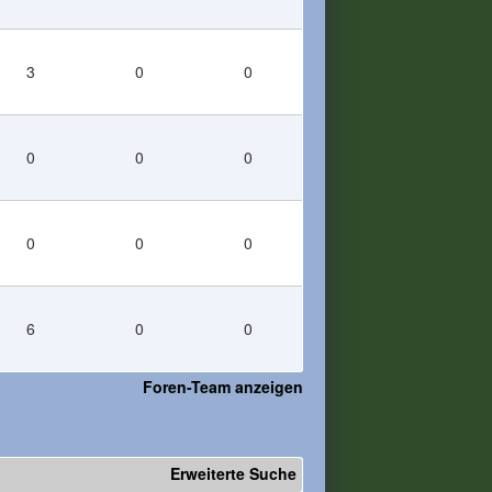
3
0
0
0
0
0
0
0
0
6
0
0
Foren-Team anzeigen
Erweiterte Suche