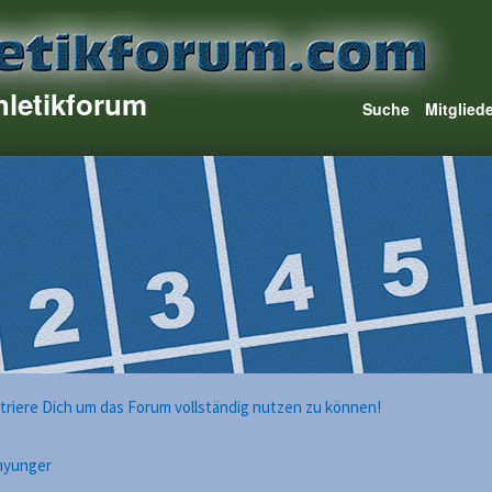
hletikforum
Suche
Mitglied
istriere Dich um das Forum vollständig nutzen zu können!
nnyunger